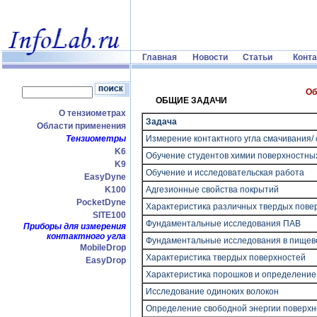
Главная
Новости
Статьи
Конт
Об
ОБЩИЕ ЗАДАЧИ
О тензиометрах
Задача
Области применения
Тензиометры
Измерение контактного угла смачивания/
K6
Обучение студентов химии поверхностны
K9
Обучение и исследовательская работа
EasyDyne
K100
Адгезионные свойства покрытий
PocketDyne
Характеристика различных твердых пове
SITE100
Фундаментальные исследования ПАВ
Приборы для измерения
контактного угла
Фундаментальные исследования в пище
MobileDrop
Характеристика твердых поверхностей
EasyDrop
Характеристика порошков и определение
Исследование одиноких волокон
Определение свободной энергии поверхн