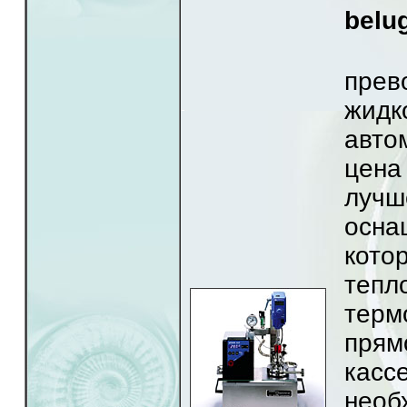
belu
С
пре
жи
авто
цена
луч
осна
кот
тепл
терм
прям
касс
необ