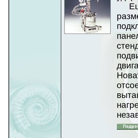
Ещё 
раз
подк
пане
сте
подв
двиг
Нов
отсо
выта
нагр
неза