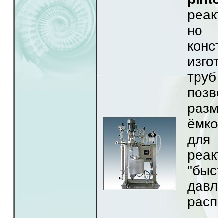
реак
но 
кон
изго
труб
поз
разм
ёмко
для
реа
"бы
дав
.
.
расп
В 