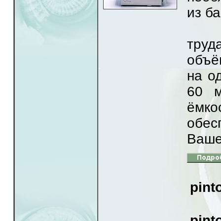
из б
Исп
труд
объё
на о
60 
ёмко
обес
Ваше
pint
Реа
pint