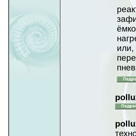
реа
заф
ёмк
наг
или
пер
пнев
poll
Наш
poll
техн