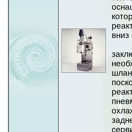
осна
кото
реак
вниз
Пре
зак
необ
шлан
поск
реа
пнев
охла
зад
серв