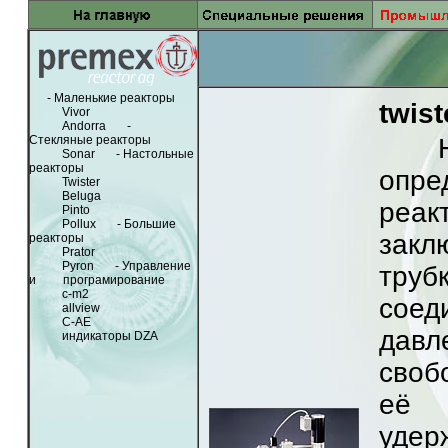
- Маленькие реакторы
twist
Vivor
Andorra
-
Стекляные реакторы
Нова
Sonar
- Настольные
реакторы
опре
Twister
Beluga
реа
Pinto
Pollux
- Большие
закл
реакторы
Prator
Pyron
- Управление
тру
и програмирование
c-m2
соед
allview
C-AE
давл
индикаторы DZA
своб
её 
удер