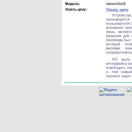
Модель:
labworldsoft
Узнать цену:
Узнать цену
Устройст
производят
пользователя 
возникают про
лишь эксперт
решение для 
проблемы был 
который позв
многими эле
сосредоточитьс
ПО было 
интерфейса за
освободить пе
и, тем самым
научных задач.