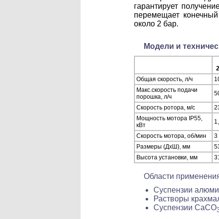
гарантирует получени
перемещает конечный
около 2 бар.
Модели и техничес
2
Общая скорость, л/ч
1
Макс.скорость подачи
5
порошка, л/ч
Скорость ротора, м/с
2
Мощность мотора IP55,
1
кВт
Скорость мотора, об/мин
3
Размеры (ДхШ), мм
5
Высота установки, мм
3
Области применения
Суспензии алюм
Растворы крахмал
Суспензии CaCO