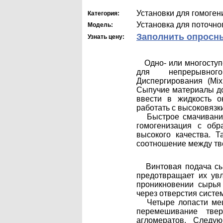
Установки для гомоген
Категория:
Установка для поточн
Модель:
Заполнить опросн
Узнать цену:
Одно- или многоступе
для непрерывног
Диспергирования (Mix
Сыпучие материалы до
ввести в жидкость 
работать с высоковяз
Быстрое смачивание,
гомогенизация с обр
высокого качества. Т
соотношение между тв
Винтовая подача сыр
предотвращает их ув
проникновении сырья
через отверстия систе
Четыре лопасти меша
перемешивание тве
агломератов. Следую