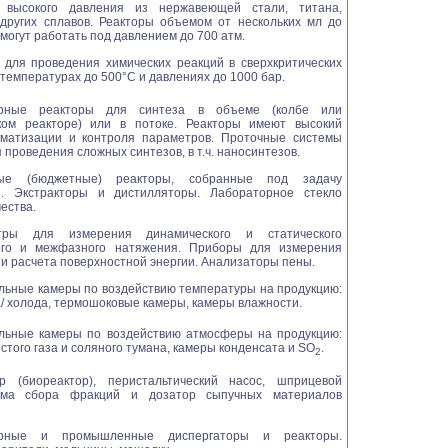
 высокого давления из нержавеющей стали, титана,
других сплавов. Реакторы объемом от нескольких мл до
 могут работать под давлением до 700 атм.
 для проведения химических реакций в сверхкритических
 температурах до 500°С и давлениях до 1000 бар.
орные реакторы для синтеза в объеме (колбе или
ком реакторе) или в потоке. Реакторы имеют высокий
оматизации и контроля параметров. Проточные системы
 проведения сложных синтезов, в т.ч. наносинтезов.
ные (бюджетные) реакторы, собранные под задачу
я. Экстракторы и дистилляторы. Лабораторное стекло
ества.
етры для измерения динамического и статического
ого и межфазного натяжения. Приборы для измерения
а и расчета поверхностной энергии. Анализаторы пены.
льные камеры по воздействию температуры на продукцию:
/ холода, термошоковые камеры, камеры влажности.
льные камеры по воздействию атмосферы на продукцию:
стого газа и соляного тумана, камеры конденсата и SO
.
2
р (биореактор), перистальтический насос, шприцевой
тема сбора фракций и дозатор сыпучных материалов
орные и промышленные диспергаторы и реакторы.