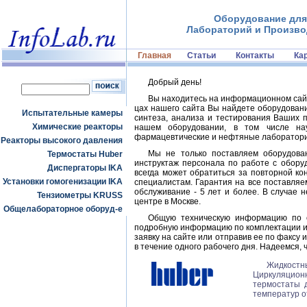
Оборудование для
Лабораторий и Произво
Главная
Статьи
Контакты
Ка
Добрый день!
Вы находитесь на информационном са
цах нашего сайта Вы найдете оборудован
Испытательные камеры
синтеза, анализа и тестирования Ваших п
Химические реакторы
нашем оборудовании, в том числе нау
фармацевтические и нефтяные лаборатории,
Реакторы высокого давления
Мы не только поставляем оборудован
Термостаты Huber
инструктаж персонала по работе с оборуд
Диспергаторы IKA
всегда может обратиться за повторной ко
Установки гомогенизации IKA
специалистам. Гарантия на все поставляе
обслуживание - 5 лет и более. В случае 
Тензиометры KRUSS
центре в Москве.
Общелабораторное оборуд-е
Общую техническую информацию по 
подробную информацию по комплектации и 
заявку на сайте или отправив ее по факсу 
в течение одного рабочего дня. Надеемся,
Жидкост
Циркуляцион
термостаты 
температур о