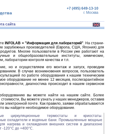
+7 (495) 649-13-10
дства
г. Москва
рта сайта
йте
INFOLAB = "Информация для лабораторий"
. На страни-
ие зарубежных производителей (Европа, США, Япония) для
родуктов. Многие пользователи в России уже работают на
чные и общеобразовательные институты, химические,
 лаборатории контроля качества и т.п.
ие, но и осуществляем его монтаж и запуск, проводим
ованием. В случае возникновения вопросов, пользователь
нсультацией по работе оборудования к нашим техническим
мое оборудование не менее 12 месяцев, послегарантийное
неисправности, диагностика происходит в нашем сервисном
оборудованию вы можете найти на нашем сайте. Более
стоимости, Вы можете узнать у наших менеджеров, оставив
или электронной почте. Как правило, заявки обрабатываются
 что вы найдете необходимое оборудование.
ные циркуляционные термостаты и криостаты.
ные охладители и водяные бани. Промышленные мощные
для нагрева и охлаждения внешних систем в диапазоне
т -120°С до +400°С.