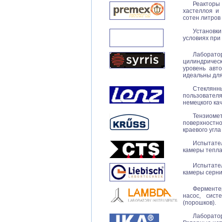
Реакторы
хастеллоя и 
сотен литров
Установки
условиях при
Лаборат
цилиндричес
уровень авт
идеальны для
Стеклян
пользовател
немецкого кач
Тензиом
поверхностн
краевого угл
Испытате
камеры тепла
Испытате
камеры серни
Ферменте
насос, сис
(порошков).
Лаборат